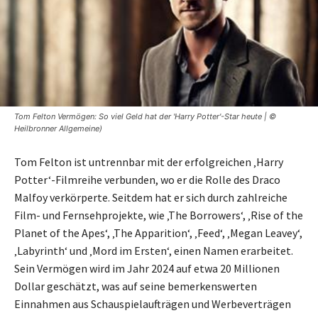
Tom Felton Vermögen: So viel Geld hat der 'Harry Potter'-Star heute | ©
Heilbronner Allgemeine)
Tom Felton ist untrennbar mit der erfolgreichen ‚Harry
Potter‘-Filmreihe verbunden, wo er die Rolle des Draco
Malfoy verkörperte. Seitdem hat er sich durch zahlreiche
Film- und Fernsehprojekte, wie ‚The Borrowers‘, ‚Rise of the
Planet of the Apes‘, ‚The Apparition‘, ‚Feed‘, ‚Megan Leavey‘,
‚Labyrinth‘ und ‚Mord im Ersten‘, einen Namen erarbeitet.
Sein Vermögen wird im Jahr 2024 auf etwa 20 Millionen
Dollar geschätzt, was auf seine bemerkenswerten
Einnahmen aus Schauspielaufträgen und Werbeverträgen