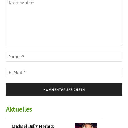
Kommentar:
Na
E-
Mai
Aktuelles
Michael Bully Herbig: