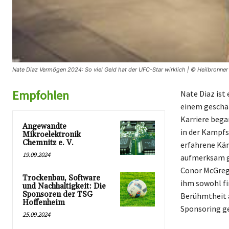
Nate Diaz Vermögen 2024: So viel Geld hat der UFC-Star wirklich | © Heilbronner
Empfohlen
Nate Diaz ist
einem geschät
Karriere bega
Angewandte
in der Kampfs
Mikroelektronik
Chemnitz e. V.
erfahrene Käm
19.09.2024
aufmerksam g
Conor McGrego
Trockenbau, Software
ihm sowohl fi
und Nachhaltigkeit: Die
Sponsoren der TSG
Berühmtheit 
Hoffenheim
Sponsoring ge
25.09.2024