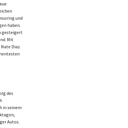
reue
eichen
onsoring und
agen haben.
 gesteigert
nd. Mit
 Nate Diaz
inentesten
olg des
h
ch in seinem
Oktagon,
ger Autos.