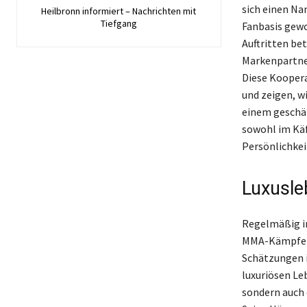
sich einen Na
Heilbronn informiert – Nachrichten mit
Tiefgang
Fanbasis gewo
Auftritten be
Markenpartner
Diese Kooper
und zeigen, wi
einem geschät
sowohl im Käf
Persönlichke
Luxusle
Regelmäßig in
MMA-Kämpfers 
Schätzungen im
luxuriösen Le
sondern auch 