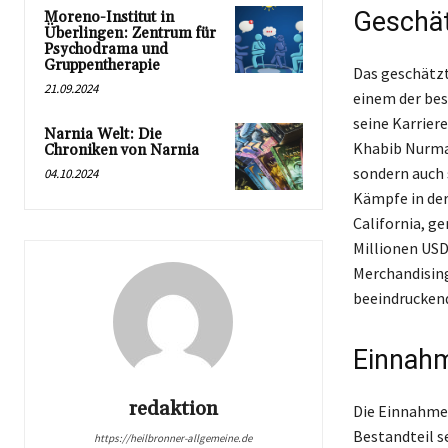
Geschät
Moreno-Institut in
Überlingen: Zentrum für
Psychodrama und
Gruppentherapie
Das geschätzt
21.09.2024
einem der be
seine Karrier
Narnia Welt: Die
Khabib Nurmag
Chroniken von Narnia
sondern auch 
04.10.2024
Kämpfe in der
California, g
Millionen USD
Merchandising
beeindruckend
Einnah
redaktion
Die Einnahmen
Bestandteil s
https://heilbronner-allgemeine.de