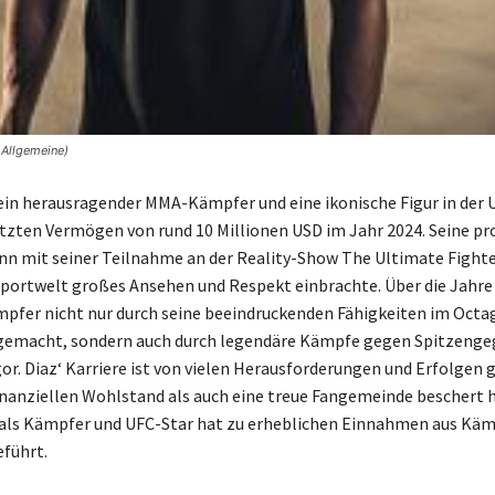
 Allgemeine)
 ein herausragender MMA-Kämpfer und eine ikonische Figur in der 
zten Vermögen von rund 10 Millionen USD im Jahr 2024. Seine pr
nn mit seiner Teilnahme an der Reality-Show The Ultimate Fighte
portwelt großes Ansehen und Respekt einbrachte. Über die Jahre 
pfer nicht nur durch seine beeindruckenden Fähigkeiten im Octag
emacht, sondern auch durch legendäre Kämpfe gegen Spitzenge
r. Diaz‘ Karriere ist von vielen Herausforderungen und Erfolgen g
nanziellen Wohlstand als auch eine treue Fangemeinde beschert 
als Kämpfer und UFC-Star hat zu erheblichen Einnahmen aus Kä
führt.