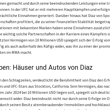
men gemacht und durch seine beeindruckenden Leistungen eine t
nnen. In der UFC hat er mit mehreren Hauptkämpfen und erfolgr
trächtliche Einnahmen generiert. Darüber hinaus hat Diaz von Sp
schaften profitiert, die zu seiner finanziellen Stabilität beigetr
ationen mit bekannten Marken haben seine Einnahmen zusätzlich
e wichtig solche Partnerschaften in der Karriere eines Kämpfers si
zten Vermögen von 10 Millionen USD spiegelt sich der Erfolg von
ig als auch außerhalb des Käfigs wider, was ihn zu einer der prom
iten im MMA macht.
ben: Häuser und Autos von Diaz
 den Schlagzeilen, verdeutlicht die Berühmtheit von Diaz den Erf
und UFC-Stars aus Stockton, California. Sein Vermögen, das nac
 Jahr 2024 bei 10 Millionen USD liegen soll, spiegelt sich deutli
bensstil wider. Diaz beeindruckt nicht nur durch seine Erfolge im 
durch seinen Besitz atemberaubender Immobilien und hochklassi