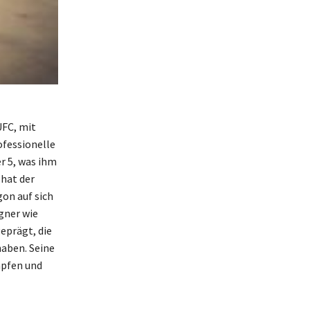
UFC, mit
ofessionelle
r 5, was ihm
hat der
on auf sich
gner wie
eprägt, die
haben. Seine
mpfen und