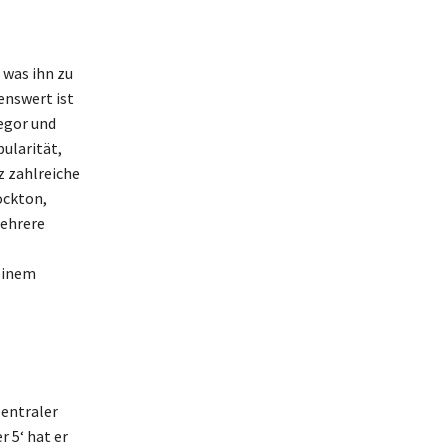
 was ihn zu
nswert ist
egor und
ularität,
z zahlreiche
ockton,
mehrere
seinem
zentraler
 5‘ hat er