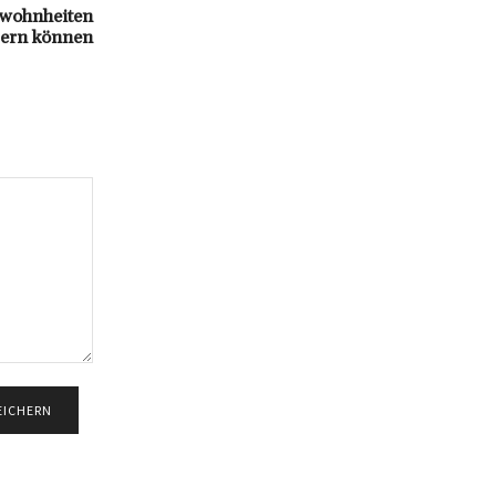
ewohnheiten
uern können