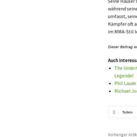
Seine Häuser
während seine
umfasst, seine
Kämpfer oft a
im MMA-Stil l
Auch interess
The Undert
Legende!
Phil Laude
Michael Jo
Teilen
Vorheriger Artik