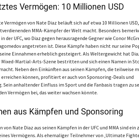
ztes Vermögen: 10 Millionen USD
e Vermögen von Nate Diaz beläuft sich auf etwa 10 Millionen USD,
stverdienenden MMA-Kämpfer der Welt macht. Besonders bemerke
e in der UFC, wo Diaz gegen herausragende Gegner wie Conor McGr
omedov angetreten ist. Diese Kämpfe haben nicht nur seine Pop
seine Einnahmen erheblich gesteigert. Als Weltergewicht hat Dia
 Mixed-Martial-Arts-Szene bestritten und sich einen Namen in St
emacht. Neben den Einkünften aus seinen Kämpfen, die teilweise 
 erreichen können, profitiert er auch von Sponsoring-Deals und
. Sein anhaltender Einfluss im Sport und die Fanbasis tragen zu 
en Vermögen bei, das weiter wachsen könnte.
men aus Kämpfen und Sponsoring
 von Nate Diaz aus seinen Kämpfen in der UFC und MMA sind ein 
eines Vermögens. Als ehemaliger Teilnehmer von ‚Ultimate Fighter