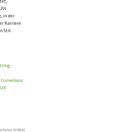
tet,
SUVs
, in der
er Karriere
 Stil.
tling-
n Comedians
024
chster Artikel