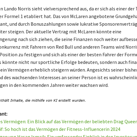
n Lando Norris sieht vielversprechend aus, da er sich als einer der
der Formel 1 etabliert hat. Das von McLaren angebotene Grundgeha
ant, und durch Bonuszahlungen sowie lukrative Sponsorenverträg
er steigen. Der aktuelle Vertrag mit McLaren könnte eine
ngerung nach sich ziehen, die seine Finanzen noch weiter aufbesse
onkurrenz mit Fahrern von Red Bull und anderen Teams wird Norris
Position zu festigen und sich als einer der besten Fahrer der Forme
s könnte nicht nur sportliche Erfolge bedeuten, sondern auch fina
sein Vermögen erheblich steigern würden. Angesichts seiner bishe
d des wachsenden Interesses an seiner Person ist es wahrscheinlic
ögen in den kommenden Jahren weiter wachsen wird.
ant:
es Vermögen: Ein Blick auf das Vermögen der beliebten Drag Quee
f: So hoch ist das Vermögen der Fitness-Influencerin 2024
en von Hasan Ismaik: Ein umfassender Einblick in den Investor v