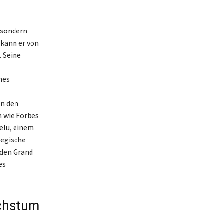
, sondern
 kann er von
. Seine
nes
In den
n wie Forbes
elu, einem
tegische
 den Grand
es
achstum