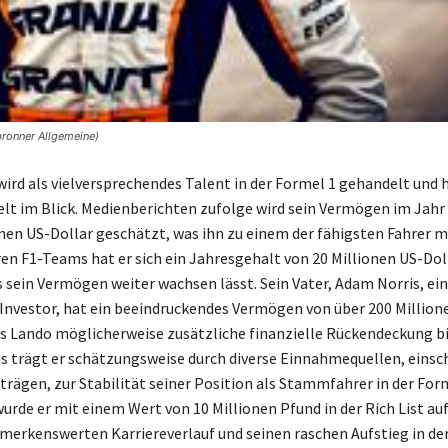
bronner Allgemeine)
wird als vielversprechendes Talent in der Formel 1 gehandelt und h
t im Blick. Medienberichten zufolge wird sein Vermögen im Jahr 
onen US-Dollar geschätzt, was ihn zu einem der fähigsten Fahrer m
ren F1-Teams hat er sich ein Jahresgehalt von 20 Millionen US-Dol
s sein Vermögen weiter wachsen lässt. Sein Vater, Adam Norris, ein
 Investor, hat ein beeindruckendes Vermögen von über 200 Million
s Lando möglicherweise zusätzliche finanzielle Rückendeckung bi
s trägt er schätzungsweise durch diverse Einnahmequellen, einsch
rägen, zur Stabilität seiner Position als Stammfahrer in der Form
wurde er mit einem Wert von 10 Millionen Pfund in der Rich List au
merkenswerten Karriereverlauf und seinen raschen Aufstieg in de