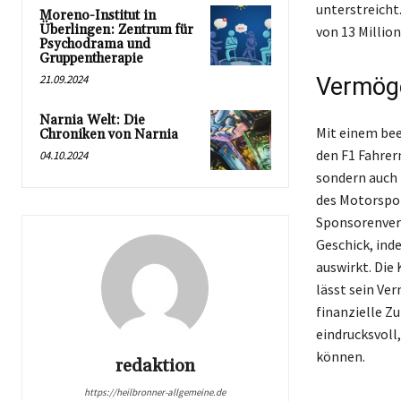
unterstreicht
Moreno-Institut in
Überlingen: Zentrum für
von 13 Millio
Psychodrama und
Gruppentherapie
21.09.2024
Vermög
Narnia Welt: Die
Mit einem bee
Chroniken von Narnia
den F1 Fahrer
04.10.2024
sondern auch 
des Motorspor
Sponsorenvert
Geschick, ind
auswirkt. Die
lässt sein Ve
finanzielle Z
eindrucksvoll
können.
redaktion
https://heilbronner-allgemeine.de