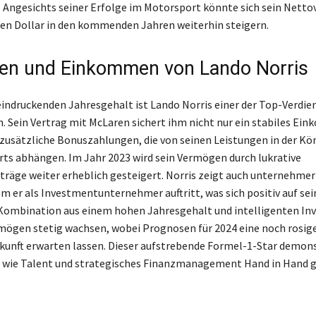
. Angesichts seiner Erfolge im Motorsport könnte sich sein Net
nen Dollar in den kommenden Jahren weiterhin steigern.
en und Einkommen von Lando Norris
indruckenden Jahresgehalt ist Lando Norris einer der Top-Verdie
n. Sein Vertrag mit McLaren sichert ihm nicht nur ein stabiles Ei
zusätzliche Bonuszahlungen, die von seinen Leistungen in der Kö
ts abhängen. Im Jahr 2023 wird sein Vermögen durch lukrative
räge weiter erheblich gesteigert. Norris zeigt auch unternehmer
em er als Investmentunternehmer auftritt, was sich positiv auf se
 Kombination aus einem hohen Jahresgehalt und intelligenten In
rmögen stetig wachsen, wobei Prognosen für 2024 eine noch rosig
ukunft erwarten lassen. Dieser aufstrebende Formel-1-Star demons
, wie Talent und strategisches Finanzmanagement Hand in Hand 