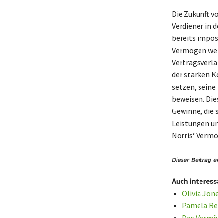
Die Zukunft vo
Verdiener in 
bereits impos
Vermögen weit
Vertragsverlä
der starken K
setzen, seine 
beweisen. Die
Gewinne, die 
Leistungen un
Norris‘ Verm
Auch interess
Olivia Jon
Pamela Rei
Das Vermög