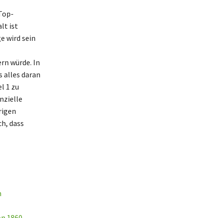
 Top-
lt ist
e wird sein
rn würde. In
 alles daran
l 1 zu
nzielle
rigen
h, dass
n
on 1860