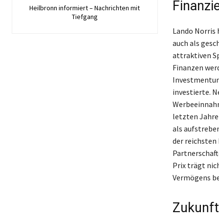
Finanzie
Heilbronn informiert – Nachrichten mit
Tiefgang
Lando Norris h
auch als gesc
attraktiven S
Finanzen wer
Investmentunt
investierte. 
Werbeeinnahm
letzten Jahre
als aufstrebe
der reichsten
Partnerschaft
Prix trägt ni
Vermögens be
Zukunft