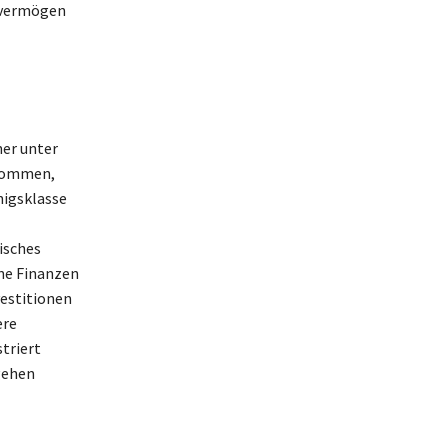
tovermögen
ner unter
nkommen,
nigsklasse
isches
ine Finanzen
vestitionen
ere
triert
gehen