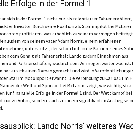
lle Erfolge in der Formel 1
at sich in der Formel 1 nicht nur als talentierter Fahrer etabliert
hickter Investor. Durch seine Position als Stammpilot bei McLaren
ponsoren profitieren, was erheblich zu seinem Vermögen beiträgt
den zudem von seinem Vater Adam Norris, einem erfahrenen
ernehmer, unterstützt, der schon früh in die Karriere seines Soh
Neben dem Gehalt als Fahrer erhält Lando zudem Einnahmen aus
en und Partnerschaften, wodurch sein Vermögen weiter wächst. 
n hat er sich einen Namen gemacht und wird in Veröffentlichunge
nder Star im Motorsport erwähnt. Die Verbindung zu Carlos Slim H
 Männer der Welt und Sponsor bei McLaren, zeigt, wie wichtig stra
en für finanzielle Erfolge in der Formel 1 sind. Der Wettkampf bei
cht nur zu Ruhm, sondern auch zu einem signifikanten Anstieg sein
i.
sausblick: Lando Norris‘ weiteres W