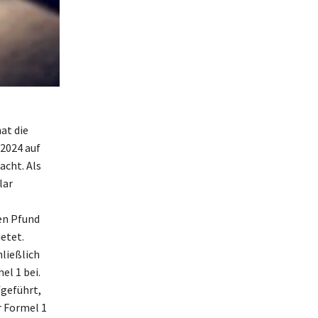
at die
2024 auf
acht. Als
lar
en Pfund
etet.
ließlich
el 1 bei.
fgeführt,
r Formel 1