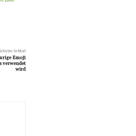
chster Artikel
aurige Emoji
es verwendet
wird