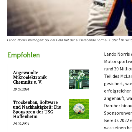
Lando Norris Vermögen: So viel Geld hat der aufstrebende Formel-1-Star | © Heil
Empfohlen
Lando Norris 
Motorsportwel
rund 30 Milli
Angewandte
Teil des McLa
Mikroelektronik
Chemnitz e. V.
gesichert, wa
19.09.2024
erfolgreicher
angehäuft, wa
Trockenbau, Software
Darüber hinau
und Nachhaltigkeit: Die
Sponsoren der TSG
Sponsorenvert
Hoffenheim
Bereits 2022 
25.09.2024
was seinen be